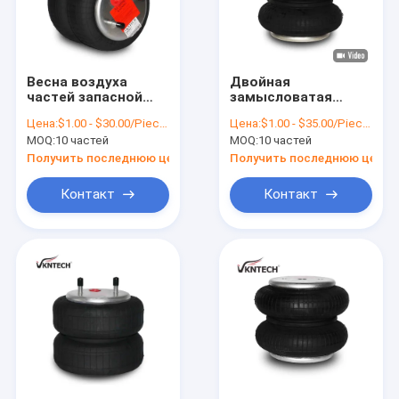
Весна воздуха
Двойная
частей запасной
замысловатая
части тележки
подвесной рессора
Цена:
$1.00 - $30.00/Pieces
Цена:
$1.00 - $35.00/Pieces
системы подвеса
W01-358-6910
MOQ:
10 частей
MOQ:
10 частей
тормоза воздуха
воздуха на FD200-19
газовой мембраны
320
Получить последнюю цену
Получить последнюю цену
воздуха W01-358-
6913 резиновая
Контакт
Контакт
промышленная
резиновая
Главная страница
Продукция
О Компании