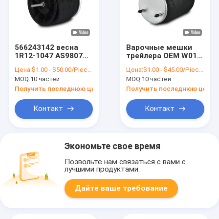
566243142 весна
Варочные мешки
1R12-1047 AS9807
трейлера OEM W01-
AS-8874 варочного
358-9974 подвесных
Цена:
$1.00 - $50.00/Pieces
Цена:
$1.00 - $45.00/Pieces
мешка Firestone
рессор воздуха
MOQ:
10 частей
MOQ:
10 частей
Goodyear W01-358-
IATF16949 Semi
9807
Получить последнюю цену
Получить последнюю цену
Контакт
Контакт
Экономьте свое время
Позвольте нам связаться с вами с
лучшими продуктами.
Дайте ваше требование