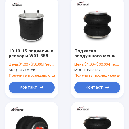
10 10-15 подвесные
Подвеска
рессоры W01-358-
воздушного мешка
8723 воздуха s 962
из натуральной
Цена:
$1.00 - $50.00/Pieces
Цена:
$1.00 - $30.00/Pieces
Semi перевозят
резины пружина
MOQ:
10 частей
MOQ:
10 частей
варочные мешки на
W01-358-6910
грузовиках 1R13-097
Система подвески
Получить последнюю цену
Получить последнюю цену
воздушной езды
Запчасти Двойной
Контакт
Контакт
сверток S8768