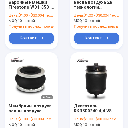
Варочные мешки
Весна воздуха 2B
Наша фабрика
Firestone W01-358-
технологии
6817 для подвеса
Twicepower
Цена:
$1.00 - $30.00/Pieces
Цена:
$1.00 - $30.00/Pieces
1003586817C
замысловатая 200-
контроль качества
MOQ:
10 частей
MOQ:
10 частей
тележки
19 Contitech
Получить последнюю цену
Получить последнюю цену
контактные данные
Контакт
Контакт
Отправить запрос
VR
Подвесные рессоры воздуха
Весна воздуха тележки
Мембраны воздуха
Двигатель
Весны воздуха трейлера
весны воздуха
RKB500240 4,4 V8
FS70-7 трейлера 1B
весны воздуха RKB
Весны воздуха кабины
Цена:
$1.00 - $30.00/Pieces
Цена:
$1.00 - $30.00/Pieces
70-7-104
заднего сидения
MOQ:
10 частей
MOQ:
10 частей
замысловатые
Land Rover 500082