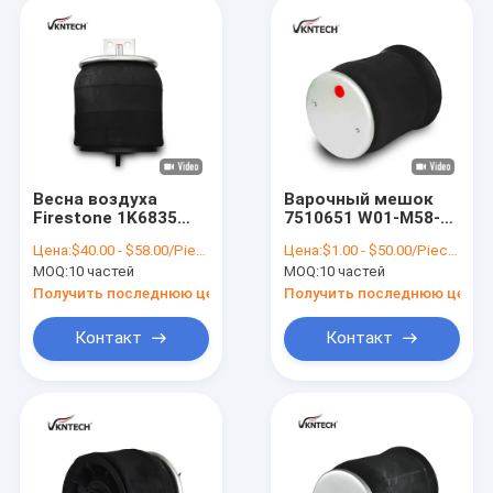
Весна воздуха
Варочный мешок
Firestone 1K6835
7510651 W01-M58-
Rubbre заднего
8186 трейлера
Цена:
$40.00 - $58.00/Pieces
Цена:
$1.00 - $50.00/Pieces
сидения для Nissan
тележки подвесных
MOQ:
10 частей
MOQ:
10 частей
TRL-250SCM
рессор воздуха
4157NP06
Получить последнюю цену
Получить последнюю цену
европейский
Контакт
Контакт