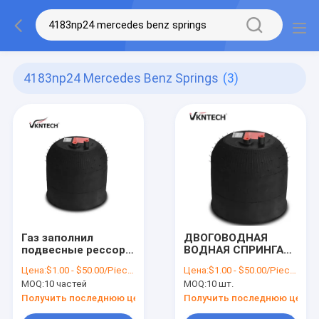
4183np24 Mercedes Benz Springs
(3)
Газ заполнил
ДВОГОВОДНАЯ
подвесные рессор
ВОДНАЯ СПРИНГА
воздуха 4183-24K
ДЛЯ МЕРЦЕДЕС
Цена:
$1.00 - $50.00/Pieces
Цена:
$1.00 - $50.00/Pieces
4183NP24 Мерседес
БЕНЗ А 942.320.23.21
MOQ:
10 частей
MOQ:
10 шт.
Benz скачет
Contitech 4183NP24
942.320.23.
Замена от VKNTECH
Получить последнюю цену
Получить последнюю цену
1K4183-2 MERCEDES