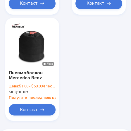
BENZ AIR SPRING
Контакт
Контакт
ATROS MP2
4183NP24
Пневмобаллон
Mercedes Benz
MERCEDES BENZ A
Цена:
$1.00 - $50.00/Pieces
942.320.23.21
MOQ:
10 шт
Contitech 4183NP24
BENZ A9423202321
Получить последнюю цену
Заменен на
Vkntech1K4183-2
Контакт