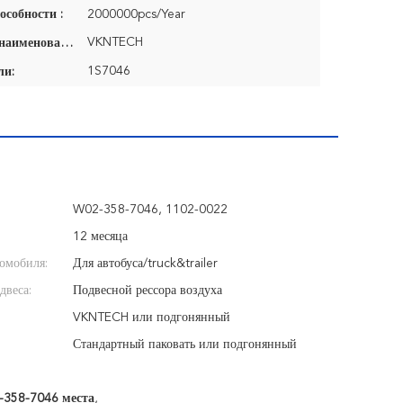
особности :
2000000pcs/Year
VKNTECH
Фирменное наименование:
1S7046
ли:
W02-358-7046, 1102-0022
12 месяца
омобиля:
Для автобуса/truck&trailer
двеса:
Подвесной рессора воздуха
VKNTECH или подгонянный
Стандартный паковать или подгонянный
-358-7046 места
,