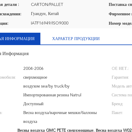
я детали :
CARTON/PALLET
Поставка сп
Гуандун, Китай
исхождения:
IATF16949/ISO9000
ция:
Номер моде
АЯ ИНФОРМАЦИЯ
ХАРАКТЕР ПРОДУКЦИИ
я Информация
2004-2006
OE НЕТ.:
томобиля:
сверхмощное
Гарантия:
воздухом sea/by truck/by
Модель авт
Импортированная резина Natrul
Система по
Доступный
Бренд:
в:
Весна воздуха/варочные мешки/баллоны
Пакет:
воздуха
Весны воздуха GMC PETE сверхмощные
,
Весна воздуха W02