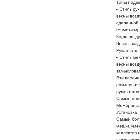
Типы подве
Стиль рук
весны возд
сделанной 
герметизир
Когда возд
Весны возд
Рукав-стил
Стиль ме
весны возд
замыслова
Эти варочн
размера и 
рукав-стиля
Самые попу
Мембраны п
Установка
Самый боль
мешка умен
коллектор 
шума когда