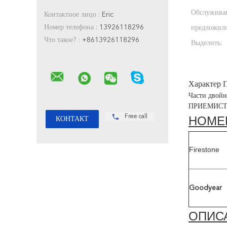
Обслужива
Контактное лицо :
Eric
Номер телефона :
13926118296
предложило
Что такое? :
+8613926118296
Выделить:
Характер 
Части двой
ПРИЕМИСТО
Free call
НОМЕ
Firestone
Goodyear
ОПИС