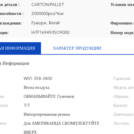
я детали :
CARTON/PALLET
Условия опл
пособности :
2000000pcs/Year
Гуандун, Китай
исхождения:
IATF16949/ISO9000
ция:
Номер моде
АЯ ИНФОРМАЦИЯ
ХАРАКТЕР ПРОДУКЦИИ
я Информация
W01-358-3400
Гарантия:
Весна воздуха
Модель авт
ны:
ОБМАНЫВАЙТЕ Гуанчжоу
Образец:
латы:
T/T
Каталог:
Импортированная резина
Деятельнос
ние:
Для АМЕРИКАНЦА СКОМПЛЕКТУЙТЕ
Логотип:
ВВЕРХ