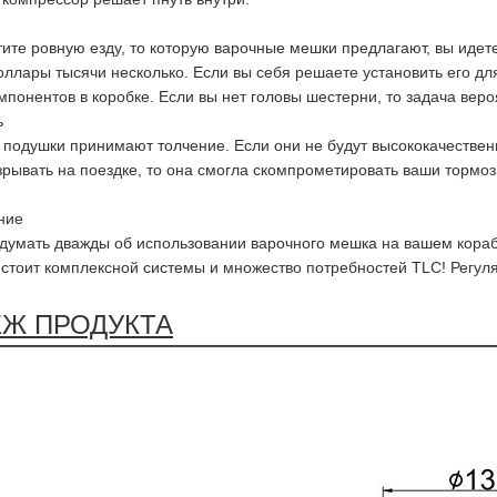
тите ровную езду, то которую варочные мешки предлагают, вы идете
оллары тысячи несколько. Если вы себя решаете установить его дл
мпонентов в коробке. Если вы нет головы шестерни, то задача вер
ь
подушки принимают толчение. Если они не будут высококачественн
рывать на поездке, то она смогла скомпрометировать ваши тормоз
ние
думать дважды об использовании варочного мешка на вашем корабле
 стоит комплексной системы и множество потребностей TLC! Регу
ЕЖ ПРОДУКТА