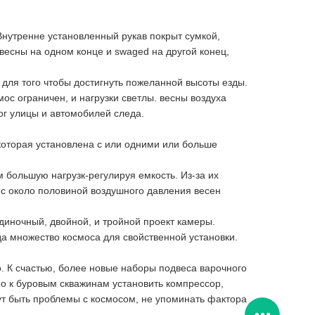
Внутренне установленный рукав покрыт сумкой,
весны на одном конце и swaged на другой конец,
 для того чтобы достигнуть пожеланной высоты езды.
ос ограничен, и нагрузки светлы. весны воздуха
ог улицы и автомобилей следа.
оторая установлена с или одними или больше
 большую нагрузк-регулируя емкость. Из-за их
 с около половиной воздушного давления весен
иночный, двойной, и тройной проект камеры.
 множество космоса для свойственной установки.
. К счастью, более новые наборы подвеса варочного
но к буровым скважинам установить компрессор,
дут быть проблемы с космосом, не упоминать фактора