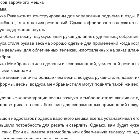
сов варочного мешка
ава
уха Рукав-стиля конструированы для управления подъема и езды. 
гибкого, тяжел-датчик резиновый. Сумка гофрирована в держатель 
уя содержание внутрь.
ух обжат в весну, двухкусочный рукав удлиняет, удлиняющ собрание
уха стиля рукава весьма хорошо одетые для применений когда косм
я идеальны для облегченных тележек, изготовленных на заказ штан
мбран
уха Мембрана-стиля сделаны из сверхмощной, усиленной резины к
тыми камерами.
ые мешки типично больше чем весны воздуха рукав-стиля, давая им
формы, весны воздуха мембрана-стиля могут поднять такой же вес
.
лярные конфигурации весны воздуха мембрана-стиля включают од
роветривают весны большие для сверхмощных применений покуда
шой недостаток подвеса варочного мешка всегда устанавливал его
ьшили потребность для резать и сверлить. Однако, вам будет нуж
и танк. Если вы имеете автомобиль или облегченную тележку, то и
 компрессор решает пнуть внутри.