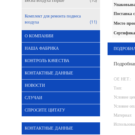
Весна воздуха Порше
(10)
Упаковыва
Поставка с
Комплект для ремонта подвеса
воздуха
(11)
Место про
Сертифика
О КОМПАНИИ
НАША ФАБРИКА
ПОДРОБН
КОНТРОЛЬ КАЧЕСТВА
Подробна
КОНТАКТНЫЕ ДАННЫЕ
OE НЕТ.:
НОВОСТИ
Тип:
Условие це
СЛУЧАИ
Условие оп
СПРОСИТЕ ЦИТАТУ
Материал:
Использова
КОНТАКТНЫЕ ДАННЫЕ