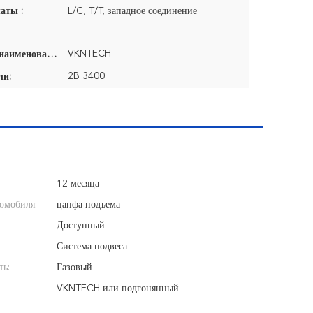
аты :
L/C, T/T, западное соединение
VKNTECH
Фирменное наименование:
2B 3400
ли:
12 месяца
омобиля:
цапфа подъема
Доступный
Система подвеса
ть:
Газовый
VKNTECH или подгонянный