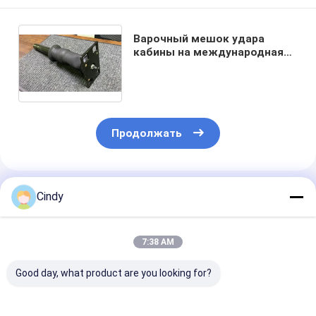
Варочный мешок удара
кабины на международная
весна /air подвеса Prostar
2008+ 3595977C95
3595977C96 US/air
Продолжать
Порекомендованные Продукты
Cindy
7:38 AM
Good day, what product are you looking for?