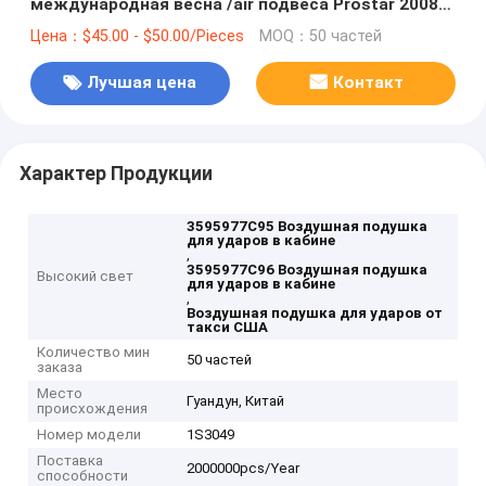
международная весна /air подвеса Prostar 2008+
3595977C95 3595977C96 US/air
Цена：$45.00 - $50.00/Pieces
MOQ：50 частей
Лучшая цена
Контакт
Характер Продукции
3595977C95 Воздушная подушка
для ударов в кабине
,
3595977C96 Воздушная подушка
Высокий свет
для ударов в кабине
,
Воздушная подушка для ударов от
такси США
Количество мин
50 частей
заказа
Место
Гуандун, Китай
происхождения
Номер модели
1S3049
Поставка
2000000pcs/Year
способности