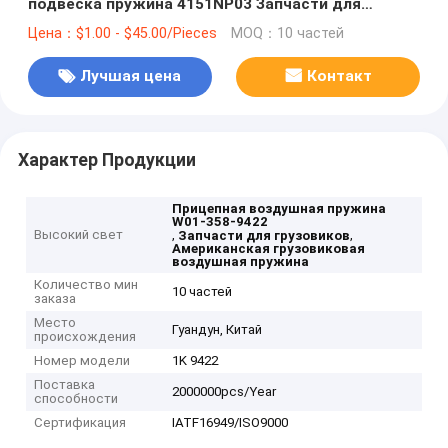
подвеска пружина 4151NP03 Запчасти для
грузовиков и прицепов
Цена：$1.00 - $45.00/Pieces
MOQ：10 частей
Лучшая цена
Контакт
Характер Продукции
Прицепная воздушная пружина
W01-358-9422
Высокий свет
,
,
Запчасти для грузовиков
Американская грузовиковая
воздушная пружина
Количество мин
10 частей
заказа
Место
Гуандун, Китай
происхождения
Номер модели
1K 9422
Поставка
2000000pcs/Year
способности
Сертификация
IATF16949/ISO9000