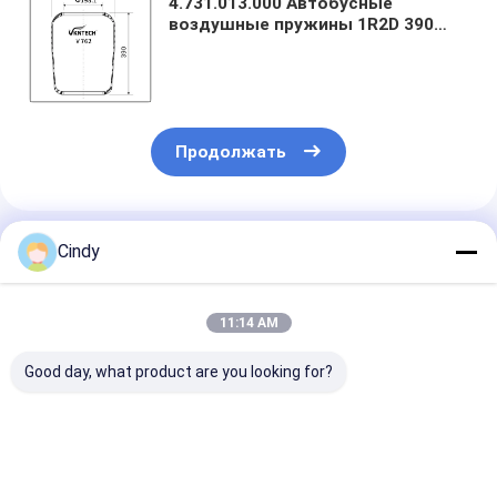
4.731.013.000 Автобусные
воздушные пружины 1R2D 390
360 Goodyear 9010
Полуприцепные воздушные
подушки VKNTECH V762
Продолжать
Порекомендованные Продукты
Cindy
11:14 AM
Good day, what product are you looking for?
546905134 661N
Природный
9013 782N Con
Резиновый воздух
резиновый белок
1S270-25C