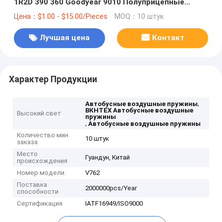
1R2D 390 360 Goodyear 9010 Полуприцепные
воздушные подушки VKNTECH V762
Цена：$1.00 - $15.00/Pieces
MOQ：10 штук
Лучшая цена
Контакт
Характер Продукции
,
Автобусные воздушные пружины
ВКНТЕХ Автобусные воздушные
Высокий свет
пружины
,
Автобусные воздушные пружины
Количество мин
10 штук
заказа
Место
Гуандун, Китай
происхождения
Номер модели
V762
Поставка
2000000pcs/Year
способности
Сертификация
IATF16949/ISO9000