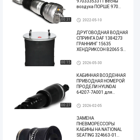
97033353311 весны
воздуха ПОРШЕ 970
PANAMERA
Весна воздуха Порше
00:31
2022-05-10
ДРУГОВОДНАЯ ВОДНАЯ
СПРИНГА DAF 1384273
ГРАННИНГ 15635
ХЕНДРИКСОН B2065 SAF
2918 2.228.0002.00
Contitech 810MB 4th
Весна воздуха тележки
00:15
2026-05-30
Firestone W01-M58-6345
W01-M58-8775 Goodyear
КАБИННАЯ ВОЗДЕННАЯ
1R14-059 Замещен
ПРИВОДНАЯ НОМЕРОЙ
VKNTECH 1K6345
ПРОДЕЛИ HYUNDAI
64207-7A001 для
грузовика 64207-7A001
VKNTECH 1S64207
Весны воздуха кабины
00:27
2026-02-05
ЗАМЕНА
ПНЕВМОРЕССОРЫ
КАБИНЫ НА NATIONAL
SEATING 324663-01