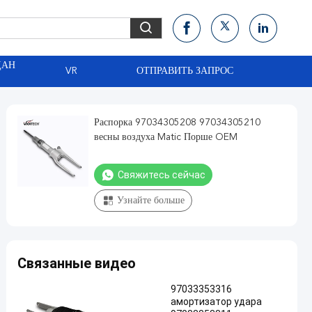
ДАН
VR
ОТПРАВИТЬ ЗАПРОС
Распорка 97034305208 97034305210
весны воздуха Matic Порше OEM
Свяжитесь сейчас
Узнайте больше
Связанные видео
97033353316
амортизатор удара