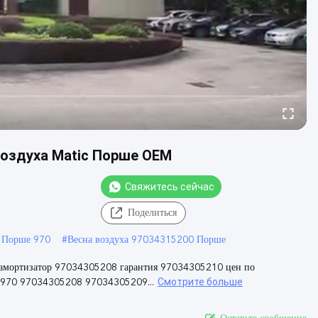
воздуха Matic Порше OEM
Свяжитесь сейчас
Поделиться
 Порше 970
#
Весна воздуха 97034315200 Порше
 амортизатор 97034305208 гарантия 97034305210 цен по
Смотрите больше
 970 97034305208 97034305209...