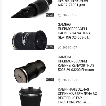
ПРОДЕЛИ HYUNDAI
64207-7A001 для
грузовика 64207-7A001
VKNTECH 1S64207
Весны воздуха кабины
00:27
2026-02-05
ЗАМЕНА
ПНЕВМОРЕССОРЫ
КАБИНЫ НА NATIONAL
SEATING 324663-01
328035-01 329666-01
Firestone W02-N19-7059
Весны воздуха кабины
00:27
2026-01-07
W02-N19-7069 W02-N19-
7084
ЗАМЕНА
ПНЕВМОРЕССОРЫ
КАБИНЫ KENWORTH AS-
5036 29-03200 Firestone
W02-358-7036 OEM
W023587036
Весны воздуха кабины
00:31
2026-01-08
ВЫСОКОКАЧЕСТВЕННАЯ
ПНЕВМОРЕССОРА
КАБИННАЯ ВОДНАЯ
СПРИНЖА ВЗЕМЛЕНА ВО
ВЕСТЕРН СТАР
FIRESTONE W26-455-