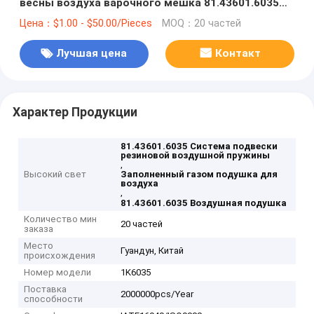
весны воздуха варочного мешка 81.43601.6035
резиновая разделяет варочные мешки стального
Цена：$1.00 - $50.00/Pieces
MOQ：20 частей
поршеня
Лучшая цена
Контакт
Характер Продукции
81.43601.6035 Система подвески
резиновой воздушной пружины
,
Высокий свет
Заполненный газом подушка для
воздуха
,
81.43601.6035 Воздушная подушка
Количество мин
20 частей
заказа
Место
Гуандун, Китай
происхождения
Номер модели
1K6035
Поставка
2000000pcs/Year
способности