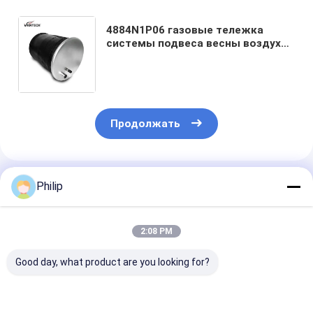
4884N1P06 газовые тележка
системы подвеса весны воздуха
варочного мешка 81.43601.6035
резиновая разделяет варочные
мешки стального поршеня
Продолжать
Порекомендованные Продукты
Philip
2:08 PM
Good day, what product are you looking for?