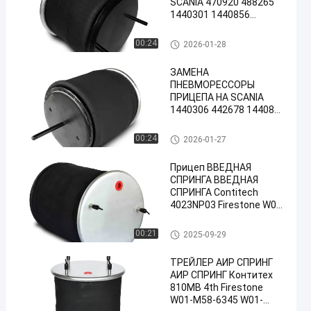
SCANIA 470920 488265
1440301 1440856
1726256 Firestone W01-
S15-8192 1T15VR-3 с
Весны воздуха трейлера
00:24
2026-01-28
металлическим
поршнем
ЗАМЕНА
ПНЕВМОРЕССОРЫ
ПРИЦЕПА НА SCANIA
1440306 442678 1440859
Firestone W01-095-0481
1T15LR-4 Goodyear
Весны воздуха трейлера
00:24
2026-01-27
556028566 С
МЕТАЛЛИЧЕСКИМ
Прицеп ВВЕДНАЯ
ПОРШНЕМ 330306
СПРИНГА ВВЕДНАЯ
492678 1R11-831 135482
СПРИНГА Contitech
2024287
4023NP03 Firestone W01-
M58-6348 1T19F-11/L-11
Goodyear 1R14-729 С
Весны воздуха трейлера
00:21
2025-09-29
металлическим
поршнем
ТРЕЙЛЕР АИР СПРИНГ
АИР СПРИНГ Контитех
810MB 4th Firestone
W01-M58-6345 W01-